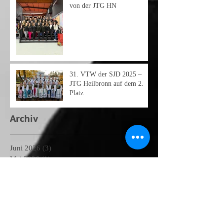
von der JTG HN
31.⁠ ⁠VTW der SJD 2025 –
JTG Heilbronn auf dem 2.
Platz
Archiv
Juni 2026
(3)
3 Beiträge
Mai 2026
(1)
1 Beitrag
April 2026
(1)
1 Beitrag
März 2026
(2)
2 Beiträge
Januar 2026
(2)
2 Beiträge
November 2025
(1)
1 Beitrag
Oktober 2025
(2)
2 Beiträge