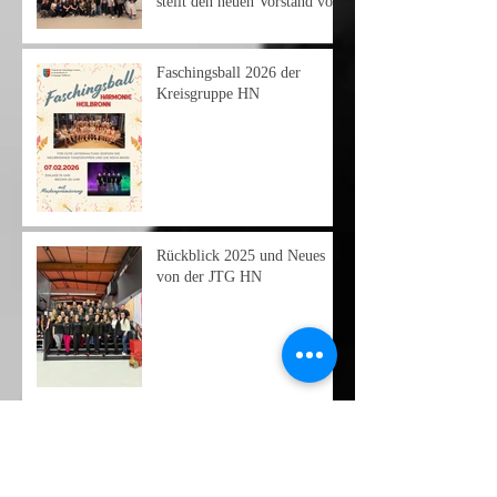
stellt den neuen Vorstand vor
Faschingsball 2026 der
Kreisgruppe HN
Rückblick 2025 und Neues
von der JTG HN
31.⁠ ⁠VTW der SJD 2025 –
JTG Heilbronn auf dem 2.
Platz