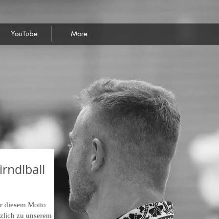
YouTube
More
rndlball
er diesem Motto
zlich zu unserem