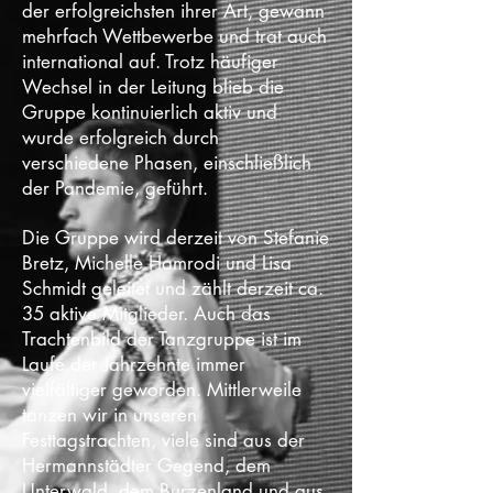
der erfolgreichsten ihrer Art, gewann
mehrfach Wettbewerbe und trat auch
international auf. Trotz häufiger
Wechsel in der Leitung blieb die
Gruppe kontinuierlich aktiv und
wurde erfolgreich durch
verschiedene Phasen, einschließlich
der Pandemie, geführt.
Die Gruppe wird derzeit von Stefanie
Bretz, Michelle Hamrodi und Lisa
Schmidt geleitet und zählt derzeit ca.
35 aktive Mitglieder. Auch das
Trachtenbild der Tanzgruppe ist im
Laufe der Jahrzehnte immer
vielfältiger geworden. Mittlerweile
tanzen wir in unseren
Festtagstrachten, viele sind aus der
Hermannstädter Gegend, dem
Unterwald, dem Burzenland und aus