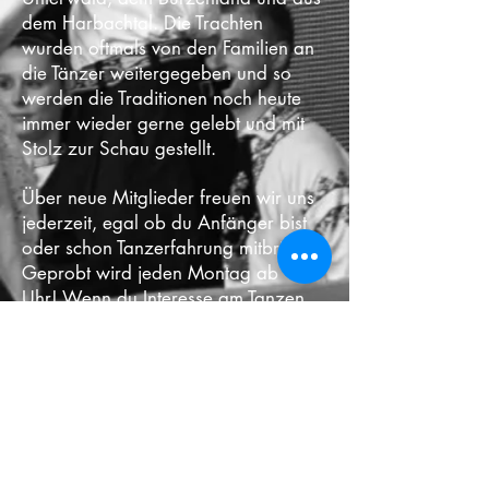
dem Harbachtal. Die Trachten
wurden oftmals von den Familien an
die Tänzer weitergegeben und so
werden die Traditionen noch heute
immer wieder gerne gelebt und mit
Stolz zur Schau gestellt.
Über neue Mitglieder freuen wir uns
jederzeit, egal ob du Anfänger bist
oder schon Tanzerfahrung mitbringst!
Geprobt wird jeden Montag ab 19
Uhr! Wenn du Interesse am Tanzen
und an der Gemeinschaft hast, melde
dich einfach für weitere
Informationen per Kontaktaufnahme
auf unserer Website, Nachricht auf
Facebook/Instagram oder unter
info@jtg-heilbronn.de
.