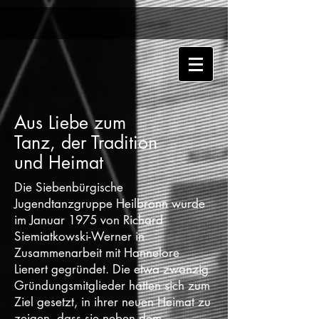
Aus Liebe zum
Tanz, der Tradition
und Heimat
Die Siebenbürgische
Jugendtanzgruppe Heilbronn wurde
im Januar 1975 von Richard
Siemiatkowski-Werner in
Zusammenarbeit mit Hannelore
Lienert gegründet. Die etwa zwanzig
Gründungsmitglieder hatten sich zum
Ziel gesetzt, in ihrer neuen Heimat zu
zeigen, dass sie neben dem