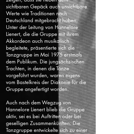
sichtbaren Gepäck auch unsichtbare
Werte wie Traditionen nach
Deutschland mitgebracht haben.
Unter der Leitung von Hannelore
Lienert, die die Gruppe mit ihrem
Akkordeon auch musikalisch
begleitete, präsentierte sich die
Tanzgruppe im Mai 1975 erstmals
dem Publikum. Die jungsächsischen
Trachten, in denen die Tänze
vorgeführt wurden, waren eigens
vom Bastelkreis der Diakonie für die
Gruppe angefertigt worden.
Auch nach dem Wegzug von
Hannelore Lienert blieb die Gruppe
aktiv, sei es bei Auftritten oder bei
geselligen Zusammenkünften.
​
Die
Tanzgruppe entwickelte sich zu einer