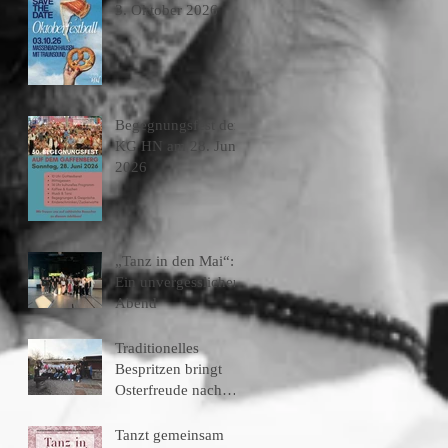
3. Oktober 2026
Begegnungsfest der
KG HN am 28. Juni
2026
„Tanz in den Mai“:
Ein unvergesslicher
Abend
Traditionelles
Bespritzen bringt
Osterfreude nach
Heilbronn
Tanzt gemeinsam