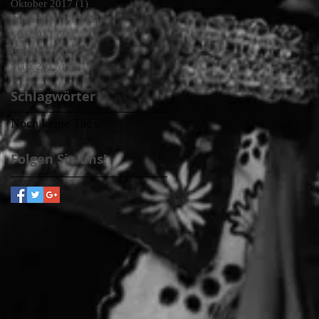
Oktober 2017
(1)
1 Beitrag
September 2017
(1)
1 Beitrag
Mai 2017
(2)
2 Beiträge
April 2017
(2)
2 Beiträge
März 2017
(1)
1 Beitrag
Schlagwörter
Noch keine Tags.
Folgen Sie uns!