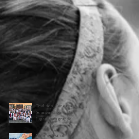
Tradition, Tanz und
Sonnenschein – die
Jugendtanzgruppe
Heilbronn am
Heimattag 2026
Oktoberfestball am