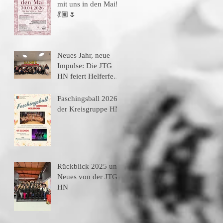
mit uns in den Mai!
💃🏽🌷
Neues Jahr, neue
Impulse: Die JTG
HN feiert Helferfest
und stellt den neuen
Vorstand vor
Faschingsball 2026
der Kreisgruppe HN
Rückblick 2025 und
Neues von der JTG
HN