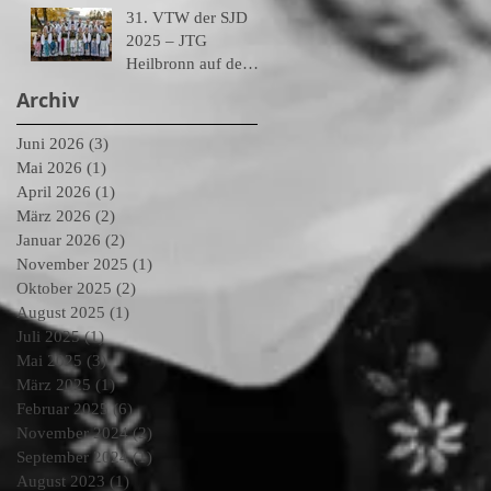
31.⁠ ⁠VTW der SJD
2025 – JTG
Heilbronn auf dem
2. Platz
Archiv
Juni 2026
(3)
3 Beiträge
Mai 2026
(1)
1 Beitrag
April 2026
(1)
1 Beitrag
März 2026
(2)
2 Beiträge
Januar 2026
(2)
2 Beiträge
November 2025
(1)
1 Beitrag
Oktober 2025
(2)
2 Beiträge
August 2025
(1)
1 Beitrag
Juli 2025
(1)
1 Beitrag
Mai 2025
(3)
3 Beiträge
März 2025
(1)
1 Beitrag
Februar 2025
(6)
6 Beiträge
November 2024
(2)
2 Beiträge
September 2024
(1)
1 Beitrag
August 2023
(1)
1 Beitrag