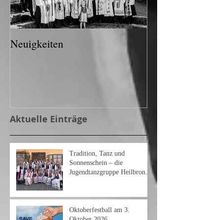
Neuigkeiten
Aktuelle Einträge
Tradition, Tanz und
Sonnenschein – die
Jugendtanzgruppe Heilbronn
am Heimattag 2026
Oktoberfestball am 3.
Oktober 2026