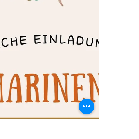
Der diesjährige Volkstanzwettbewerb der
Siebenbürgischen Jugend in Deutschland fand in
Lahnau, Hessen statt. Gemeinsam mit 13
anderen...