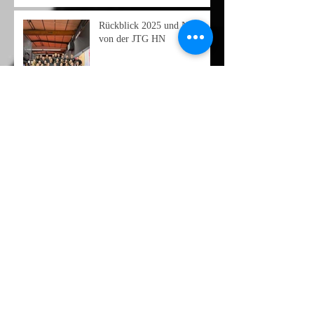
Rückblick 2025 und Neues
von der JTG HN
31.⁠ ⁠VTW der SJD 2025 –
JTG Heilbronn auf dem 2.
Platz
Archiv
Juni 2026
(3)
3 Beiträge
Mai 2026
(1)
1 Beitrag
April 2026
(1)
1 Beitrag
März 2026
(2)
2 Beiträge
Januar 2026
(2)
2 Beiträge